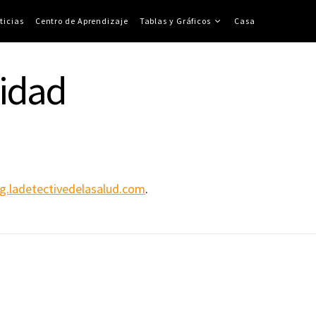
ticias
Centro de Aprendizaje
Tablas y Gráficos
Casa
cidad
og.ladetectivedelasalud.com
.