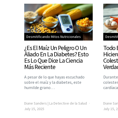
Desmitificando Mitos Nutricionales
Desmiti
¿Es El Maíz Un Peligro O Un
Todo 
Aliado En La Diabetes? Esto
Hicier
Es Lo Que Dice La Ciencia
Colest
Más Reciente
Verdad
A pesar de lo que hayas escuchado
Durante
sobre el maíz y la diabetes, este
coleste
humilde grano…
cardíac
Diane Sanders | La Detective de la Salud
Diane San
July 15, 2025
July 15, 