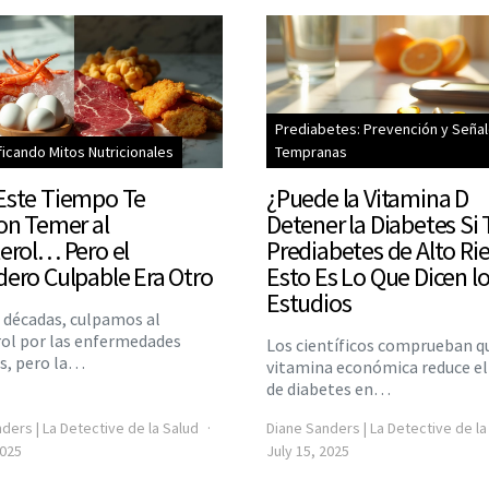
Prediabetes: Prevención y Seña
ficando Mitos Nutricionales
Tempranas
Este Tiempo Te
¿Puede la Vitamina D
on Temer al
Detener la Diabetes Si 
erol… Pero el
Prediabetes de Alto Ri
ero Culpable Era Otro
Esto Es Lo Que Dicen l
Estudios
 décadas, culpamos al
rol por las enfermedades
Los científicos comprueban q
as, pero la…
vitamina económica reduce el
de diabetes en…
ders | La Detective de la Salud
Diane Sanders | La Detective de la
2025
July 15, 2025