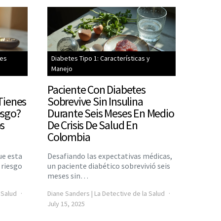
les
Diabetes Tipo 1: Características y
Manejo
Paciente Con Diabetes
Tienes
Sobrevive Sin Insulina
esgo?
Durante Seis Meses En Medio
os
De Crisis De Salud En
Colombia
ue esta
Desafiando las expectativas médicas,
 riesgo
un paciente diabético sobrevivió seis
meses sin…
 Salud
Diane Sanders | La Detective de la Salud
July 15, 2025