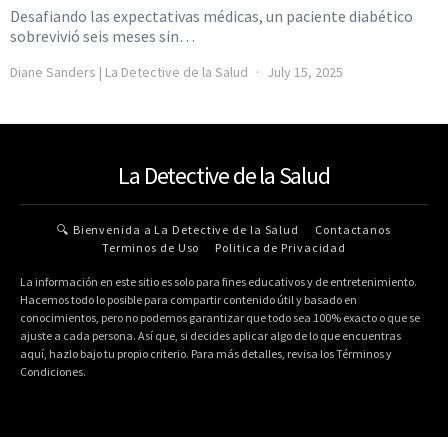
Desafiando las expectativas médicas, un paciente diabético
sobrevivió seis meses sin…
Diane Sanders | La Detective de la Salud
July 15, 2025
La Detective de la Salud
🔍 Bienvenida a La Detective de la Salud
Contactanos
Terminos de Uso
Politica de Privacidad
La información en este sitio es solo para fines educativos y de entretenimiento.
Hacemos todo lo posible para compartir contenido útil y basado en
conocimientos, pero no podemos garantizar que todo sea 100% exacto o que se
ajuste a cada persona. Así que, si decides aplicar algo de lo que encuentras
aquí, hazlo bajo tu propio criterio. Para más detalles, revisa los Términos y
Condiciones.