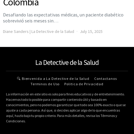
Colombia
Desafiando las expectativas médicas, un paciente diabético
sobrevivió seis meses sin…
Diane Sanders | La Detective de la Salud
July 15, 2025
La Detective de la Salud
🔍 Bienvenida a La Detective de la Salud
Contactanos
Terminos de Uso
Politica de Privacidad
La información en este sitio es solo para fines educativos y de entretenimiento.
Hacemos todo lo posible para compartir contenido útil y basado en
conocimientos, pero no podemos garantizar que todo sea 100% exacto o que se
ajuste a cada persona. Así que, si decides aplicar algo de lo que encuentras
aquí, hazlo bajo tu propio criterio. Para más detalles, revisa los Términos y
Condiciones.