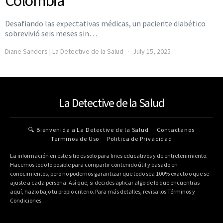
Colombia
Desafiando las expectativas médicas, un paciente diabético
sobrevivió seis meses sin…
Diane Sanders | La Detective de la Salud
July 15, 2025
La Detective de la Salud
🔍 Bienvenida a La Detective de la Salud
Contactanos
Terminos de Uso
Politica de Privacidad
La información en este sitio es solo para fines educativos y de entretenimiento.
Hacemos todo lo posible para compartir contenido útil y basado en
conocimientos, pero no podemos garantizar que todo sea 100% exacto o que se
ajuste a cada persona. Así que, si decides aplicar algo de lo que encuentras
aquí, hazlo bajo tu propio criterio. Para más detalles, revisa los Términos y
Condiciones.