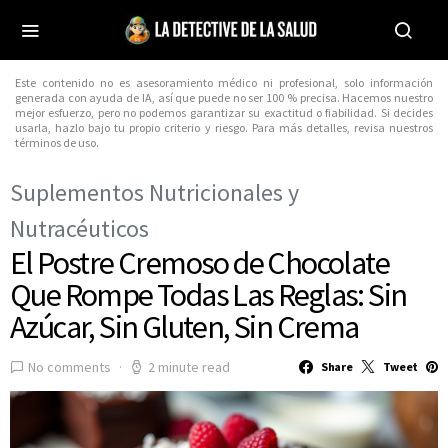
Este contenido no es asesoramiento médico ni profesional, solo información
generada con ayuda de IA, así que puede no ser 100 % precisa. Hacemos nuestro
mejor esfuerzo, pero no podemos garantizar su exactitud o fiabilidad. Si decides
usarla, hazlo bajo tu propio criterio y riesgo. Para más detalles, revisa nuestros
términos de uso.
Suplementos Nutricionales y
Nutracéuticos
El Postre Cremoso de Chocolate
Que Rompe Todas Las Reglas: Sin
Azúcar, Sin Gluten, Sin Crema
No comments
2 minute read
Share
Tweet