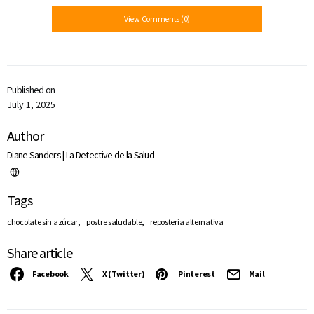
View Comments (0)
Published on
July 1, 2025
Author
Diane Sanders | La Detective de la Salud
Tags
,
,
chocolate sin azúcar
postre saludable
repostería alternativa
Share article
Facebook
X (Twitter)
Pinterest
Mail