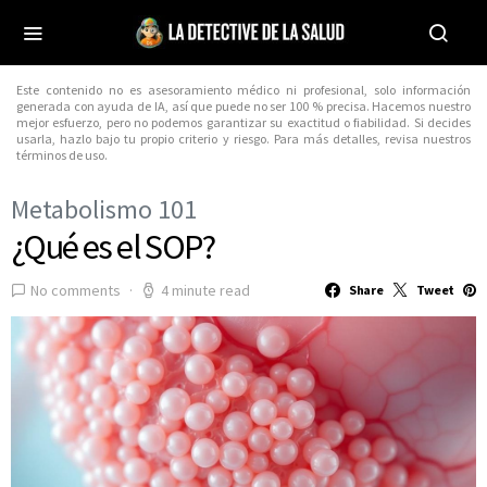
Este contenido no es asesoramiento médico ni profesional, solo información
generada con ayuda de IA, así que puede no ser 100 % precisa. Hacemos nuestro
mejor esfuerzo, pero no podemos garantizar su exactitud o fiabilidad. Si decides
usarla, hazlo bajo tu propio criterio y riesgo. Para más detalles, revisa nuestros
términos de uso.
Metabolismo 101
¿Qué es el SOP?
No comments
4 minute read
Share
Tweet