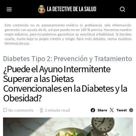
Este contenido no es asesoramiento médico ni profesional, solo información
generada con ayuda de IA, así que puede no ser 100 % precisa. Hacemos nuestro
mejor esfuerzo, pero no podemos garantizar su exactitud o fiabilidad. Si decides
usarla, hazlo bajo tu propio criterio y riesgo. Para más detalles, revisa nuestros
términos de uso.
Diabetes Tipo 2: Prevención y Tratamiento
¿Puede el Ayuno Intermitente
Superar a las Dietas
Convencionales en la Diabetes y la
Obesidad?
No comments
2 minute read
Share
Tweet