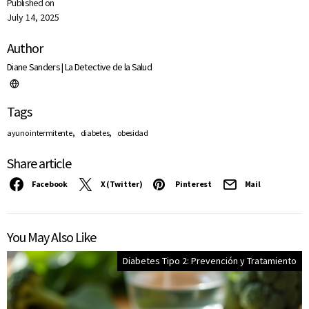
Published on
July 14, 2025
Author
Diane Sanders | La Detective de la Salud
Tags
,
,
ayuno intermitente
diabetes
obesidad
Share article
Facebook
X (Twitter)
Pinterest
Mail
You May Also Like
Diabetes Tipo 2: Prevención y Tratamiento