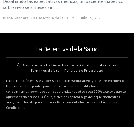
Desafiando las expectativas médicas, un paciente diabético
sobrevivió seis meses sin…
Diane Sanders | La Detective de la Salud
July 15, 2025
La Detective de la Salud
🔍 Bienvenida a La Detective de la Salud
Contactanos
Terminos de Uso
Politica de Privacidad
La información en este sitio es solo para fines educativos y de entretenimiento.
Hacemos todo lo posible para compartir contenido útil y basado en
conocimientos, pero no podemos garantizar que todo sea 100% exacto o que se
ajuste a cada persona. Así que, si decides aplicar algo de lo que encuentras
aquí, hazlo bajo tu propio criterio. Para más detalles, revisa los Términos y
Condiciones.