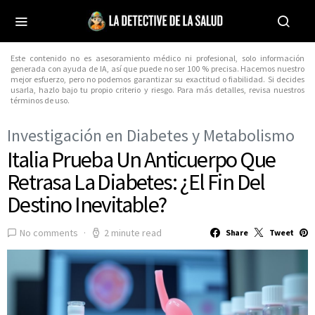
Este contenido no es asesoramiento médico ni profesional, solo información
generada con ayuda de IA, así que puede no ser 100 % precisa. Hacemos nuestro
mejor esfuerzo, pero no podemos garantizar su exactitud o fiabilidad. Si decides
usarla, hazlo bajo tu propio criterio y riesgo. Para más detalles, revisa nuestros
términos de uso.
Investigación en Diabetes y Metabolismo
Italia Prueba Un Anticuerpo Que
Retrasa La Diabetes: ¿El Fin Del
Destino Inevitable?
No comments
2 minute read
Share
Tweet