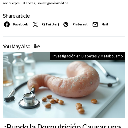
,
,
anticuerpos
diabetes
investigación médica
Share article
Facebook
X (Twitter)
Pinterest
Mail
You May Also Like
Investigación en Diabetes y Metabolismo
¿Puede la Desnutrición Causar una