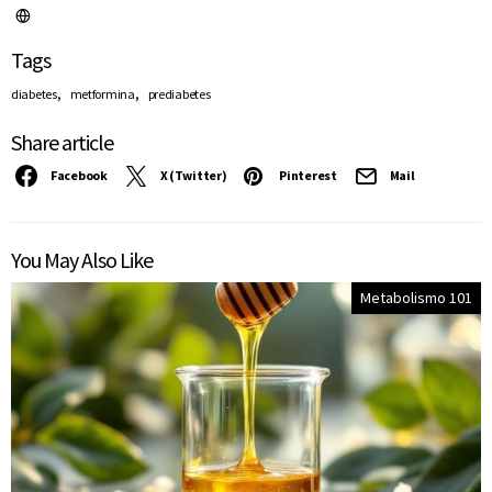
Tags
,
,
diabetes
metformina
prediabetes
Share article
Facebook
X (Twitter)
Pinterest
Mail
You May Also Like
Metabolismo 101