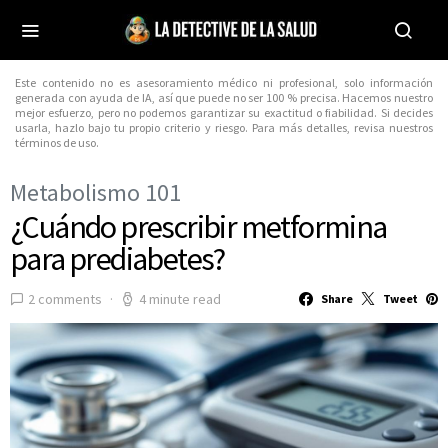
Este contenido no es asesoramiento médico ni profesional, solo información
generada con ayuda de IA, así que puede no ser 100 % precisa. Hacemos nuestro
mejor esfuerzo, pero no podemos garantizar su exactitud o fiabilidad. Si decides
usarla, hazlo bajo tu propio criterio y riesgo. Para más detalles, revisa nuestros
términos de uso.
Metabolismo 101
¿Cuándo prescribir metformina
para prediabetes?
2 comments
4 minute read
Share
Tweet