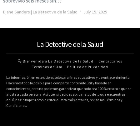
sobrevivió seis meses sin…
Diane Sanders | La Detective de la Salud
July 15, 2025
La Detective de la Salud
🔍 Bienvenida a La Detective de la Salud
Contactanos
Terminos de Uso
Politica de Privacidad
La información en este sitio es solo para fines educativos y de entretenimiento.
Hacemos todo lo posible para compartir contenido útil y basado en
conocimientos, pero no podemos garantizar que todo sea 100% exacto o que se
ajuste a cada persona. Así que, si decides aplicar algo de lo que encuentras
aquí, hazlo bajo tu propio criterio. Para más detalles, revisa los Términos y
Condiciones.