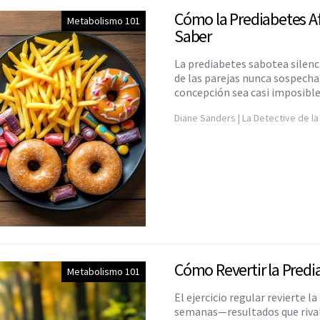
Cómo la Prediabetes Af
Metabolismo 101
Saber
La prediabetes sabotea silenc
de las parejas nunca sospecha
concepción sea casi imposible
Diane Sanders | La Detective de la
Cómo Revertir la Predi
Metabolismo 101
El ejercicio regular revierte l
semanas—resultados que rival