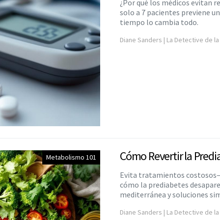
¿Por qué los médicos evitan 
solo a 7 pacientes previene un
tiempo lo cambia todo.
Diane Sanders | La Detective de la
Cómo Revertir la Pred
Metabolismo 101
Evita tratamientos costosos—
cómo la prediabetes desapare
mediterránea y soluciones sim
Diane Sanders | La Detective de la