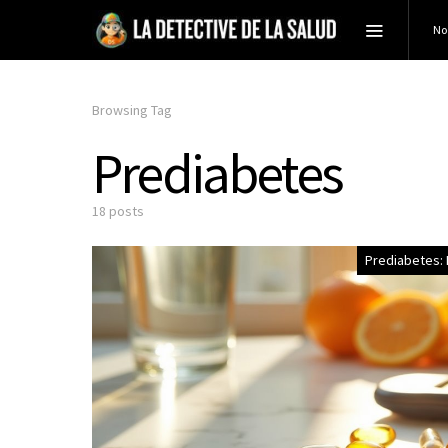
No
Browsing Tag
Prediabetes
18 posts
Prediabetes: