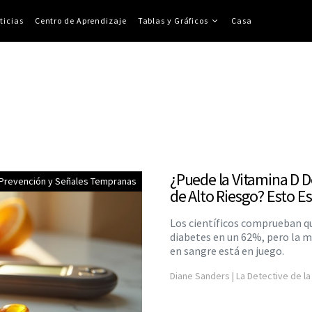
ticias
Centro de Aprendizaje
Tablas y Gráficos
Casa
¿Puede la Vitamina D D
 Prevención y Señales Tempranas
de Alto Riesgo? Esto Es
Los científicos comprueban qu
diabetes en un 62%, pero la m
en sangre está en juego.
Diane Sanders | La Detective de la