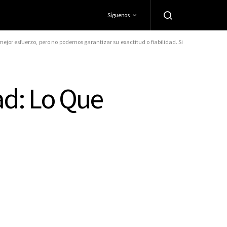
Síguenos
jor esfuerzo, pero no podemos garantizar su exactitud o fiabilidad. Si
ad: Lo Que