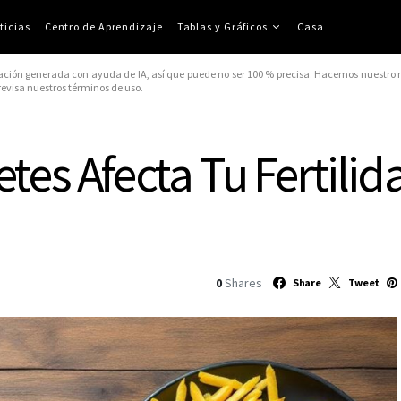
ticias
Centro de Aprendizaje
Tablas y Gráficos
Casa
ación generada con ayuda de IA, así que puede no ser 100 % precisa. Hacemos nuestro me
 revisa nuestros términos de uso.
tes Afecta Tu Fertilid
0
Shares
Share
Tweet