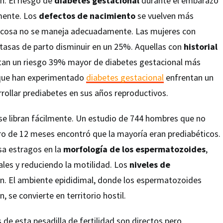
n. El riesgo de
diabetes gestacional
durante el embarazo
mente. Los
defectos de nacimiento
se vuelven más
lucosa no se maneja adecuadamente. Las mujeres con
 tasas de parto disminuir en un 25%. Aquellas con
historial
an un riesgo 39% mayor de diabetes gestacional más
 que han experimentado
diabetes gestacional
enfrentan un
rollar prediabetes en sus años reproductivos.
 libran fácilmente. Un estudio de 744 hombres que no
ro de 12 meses encontró que la mayoría eran prediabéticos.
sa estragos en la
morfología de los espermatozoides
,
es y reduciendo la motilidad. Los
niveles de
an. El ambiente epididimal, donde los espermatozoides
 se convierte en territorio hostil.
e esta pesadilla de fertilidad son directos pero