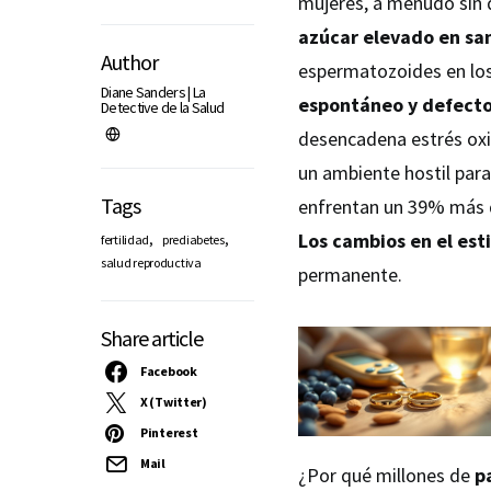
mujeres, a menudo sin 
azúcar elevado en sa
Author
espermatozoides en lo
Diane Sanders | La
espontáneo y defecto
Detective de la Salud
desencadena estrés oxi
un ambiente hostil para 
Tags
enfrentan un 39% más d
Los cambios en el est
,
,
fertilidad
prediabetes
salud reproductiva
permanente.
Share article
Facebook
X (Twitter)
Pinterest
Mail
¿Por qué millones de
p