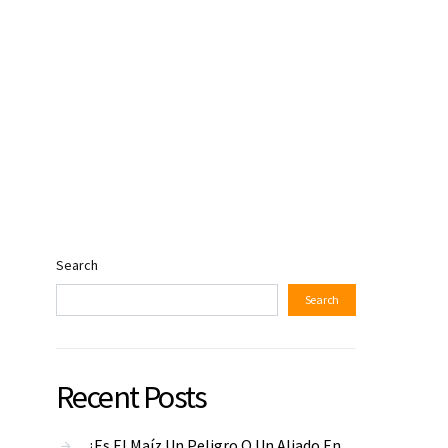
Search
Search
Recent Posts
¿Es El Maíz Un Peligro O Un Aliado En