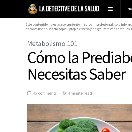
No
Este contenido no es asesoramiento médico ni profesional, solo inform
decides usarla, hazlo bajo tu propio criterio y riesgo. Para más detalles,
Metabolismo 101
Cómo la Prediabe
Necesitas Saber
No comments
4 minute read