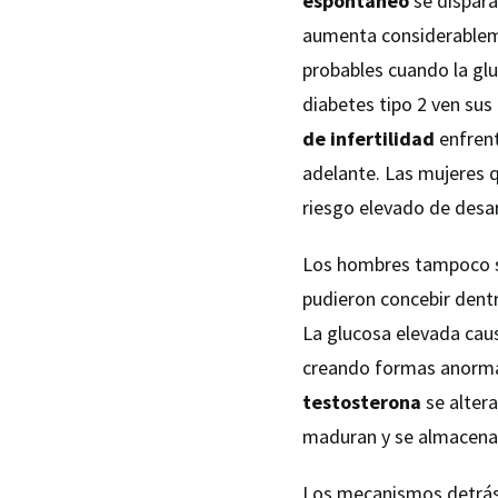
espontáneo
se dispara
aumenta considerable
probables cuando la g
diabetes tipo 2 ven sus
de infertilidad
enfrent
adelante. Las mujeres
riesgo elevado de desar
Los hombres tampoco se
pudieron concebir dent
La glucosa elevada cau
creando formas anormal
testosterona
se alter
maduran y se almacenan,
Los mecanismos detrás d